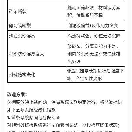
拖动负荷超限，材料疲劳累
链条断裂
积，传动系统不稳
剪切销断裂
刮泥板偏载+反作用力突变
池底沉砂层高
涡流扰动强，砂粒无法沉降
吸砂泵、分离器能力不足，
积砂坑砂层厚度大
池内的沉砂无法有效快速排
出处理
非金属链条长期运行后强度下
材料结构老化
降，产生塑性变形
改造方案
：
为彻底解决上述问题，保障系统长期稳定运行，格马逊提供
如下五项系统级改造措施：
1. 链条系统紧固与分段检查
对1#刮砂链板系统进行全面紧固调整，逐段检查链条状态；