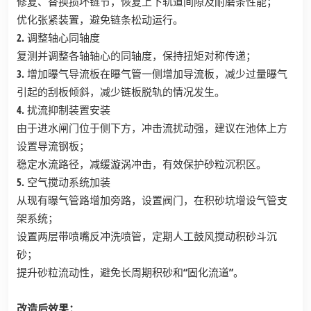
修复、替换损坏链节，恢复上下轨道间隙及耐磨条性能；
优化张紧装置，避免链条松动运行。
2. 调整轴心同轴度
复测并调整各轴轴心的同轴度，保持扭矩对称传递；
3. 增加曝气导流板在曝气管一侧增加导流板，减少过量曝气
引起的刮板倾斜，减少链板脱轨的情况发生。
4. 扰流抑制装置安装
由于进水闸门位于侧下方，冲击流扰动强，建议在池体上方
设置导流钢板；
稳定水流路径，减缓漩涡冲击，有效保护砂粒沉积区。
5. 空气搅动系统加装
从现有曝气管路增加旁路，设置阀门，在积砂坑增设气管支
架系统；
设置两层带喷嘴反冲洗喷管，定期人工鼓风搅动积砂斗沉
砂；
提升砂粒流动性，避免长周期积砂和“固化流道”。
改造后效果
：