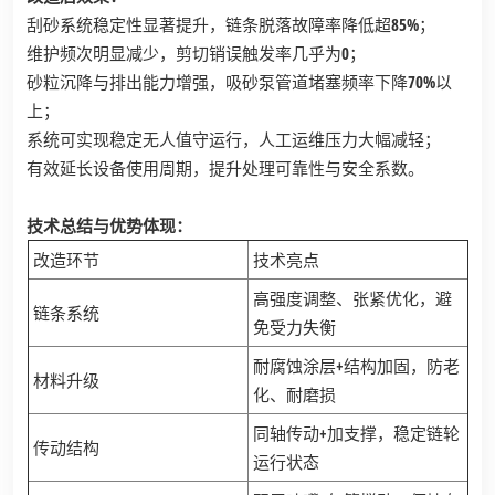
刮砂系统稳定性显著提升，链条脱落故障率降低超85%；
维护频次明显减少，剪切销误触发率几乎为0；
砂粒沉降与排出能力增强，吸砂泵管道堵塞频率下降70%以
上；
系统可实现稳定无人值守运行，人工运维压力大幅减轻；
有效延长设备使用周期，提升处理可靠性与安全系数。
技术总结与优势体现：
改造环节
技术亮点
高强度调整、张紧优化，避
链条系统
免受力失衡
耐腐蚀涂层+结构加固，防老
材料升级
化、耐磨损
同轴传动+加支撑，稳定链轮
传动结构
运行状态